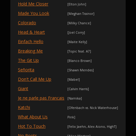
Hold Me Closer
[Elton John]
Made You Look
[Meghan Trainor]
Colorado
[Milky Chance]
Head & Heart
[Joel Corry]
Einfach Hello
[Maite Kelly]
Breaking Me
[Topic feat. A7]
The Git Up
[Blanco Brown]
Señorita
[Shawn Mendes]
Don't Call Me Up
[Mabel]
Giant
[Calvin Harris]
Je ne parle pas Francais
[Namika]
Katchi
[Ofenbach vs. Nick Waterhouse]
What About Us
Pink]
Hot To Touch
[Felix Jaehn, Alex Aiono, HighT]
No Roots