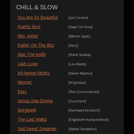
CHILL & SLOW
You Are So Beautiful
[Joe Cocker]
Puerto Rico
[Vaya Con Dios]
Mrs. Jones
[Marvin Gaye]
Puttin' On The Ritz
[Taco]
Mac The Knife
[Frank Sinatra]
Lady Love
[Lou Rawls]
Ich kenne Nichts
[Xavier Naidoo]
Mornin'
[Al Jarreau]
Easy
[The Commodores]
Senza Una Donna
[Zucchero]
Bergwerk
[Reinhard Fendrich]
The Last Waltz
[Engelbert Humperdinck]
Sad Sweet Dreamer
[Sweet Sensation]