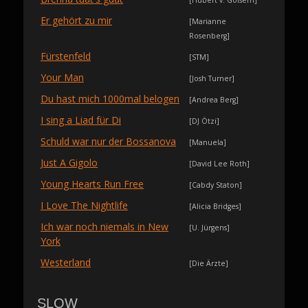
[Hubert v. Goisern]
Er gehört zu mir
[Marianne
Rosenberg]
Fürstenfeld
[STM]
Your Man
[Josh Turner]
Du hast mich 1000mal belogen
[Andrea Berg]
I sing a Liad für Di
[DJ Ötzi]
Schuld war nur der Bossanova
[Manuela]
Just A Gigolo
[David Lee Roth]
Young Hearts Run Free
[Cabdy Staton]
I Love The Nightlife
[Alicia Bridges]
Ich war noch niemals in New
[U. Jürgens]
York
Westerland
[Die Ärzte]
SLOW