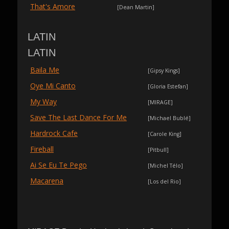
That's Amore
[Dean Martin]
LATIN
LATIN
Baila Me
[Gipsy Kings]
Oye Mi Canto
[Gloria Estefan]
My Way
[MIRAGE]
Save The Last Dance For Me
[Michael Bublé]
Hardrock Cafe
[Carole King]
Fireball
[Pitbull]
Ai Se Eu Te Pego
[Michel Télo]
Macarena
[Los del Rio]