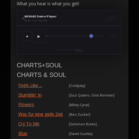
What you hear is what you get!
MIRAGE Demo Player
AUDIO
BEREIT – PLAY DRÜCKEN
▶
■
🔈
—:——
YouTube IFrame API ·
Original ↗
CHARTS+SOUL
CHARTS & SOUL
Feels Like ...
[Coldplay]
Stumblin' In
[Suzi Quatro, Chris Norman]
Flowers
[Miley Cyrus]
Was für eine geile Zeit
[Ben Zucker]
Cry To Me
[Solomon Burke]
Blue
[David Guetta]