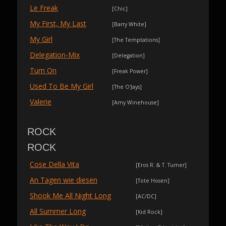
Le Freak
[Chic]
My First, My Last
[Barry White]
My Girl
[The Temptations]
Delegation-Mix
[Delegation]
Turn On
[Freak Power]
Used To Be My Girl
[The O'Jays]
Valerie
[Amy Winehouse]
ROCK
ROCK
Cose Della Vita
[Eros R. & T. Turner]
An Tagen wie diesen
[Tote Hosen]
Shook Me All Night Long
[AC/DC]
All Summer Long
[Kid Rock]