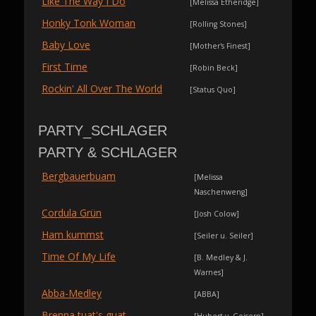
Like The Way I Do
[Melissa Etheridge]
Honky Tonk Woman
[Rolling Stones]
Baby Love
[Mother's Finest]
First Time
[Robin Beck]
Rockin' All Over The World
[Status Quo]
PARTY_SCHLAGER
PARTY & SCHLAGER
Bergbauerbuam
[Melissa
Naschenweng]
Cordula Grün
[Josh Colow]
Ham kummst
[Seiler u. Seiler]
Time Of My Life
[B. Medley & J.
Warnes]
Abba-Medley
[ABBA]
Brenna tuat's guat