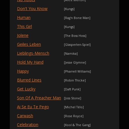
[Alice Merton]
Don't You Know
[Kungs]
Human
[Rag'n Bone Man]
This Girl
[Kungs]
Jolene
[The Boss Hoss]
Geiles Leben
[Glasperlen-Spiel]
Lieblings-Mensch
[Namika]
Hold My Hand
[Jesse Glymne]
Happy
[Pharrell Williams]
Blurred Lines
[Robin Thicke]
Get Lucky
[Daft Punk]
Son Of A Preacher Man
[Joss Stone]
Ai Se Eu Te Pego
[Michel Télo]
Carwash
[Rose Royce]
Celebration
[Kool & The Gang]