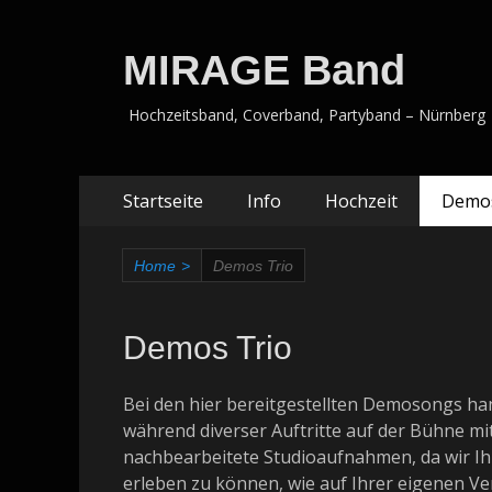
MIRAGE Band
Hochzeitsband, Coverband, Partyband – Nürnberg
Zum
Primäres
Startseite
Info
Hochzeit
Demo
Inhalt
Menü
springen
Home
>
Demos Trio
Demos Trio
Bei den hier bereitgestellten Demosongs ha
während diverser Auftritte auf der Bühne mi
nachbearbeitete Studioaufnahmen, da wir Ih
erleben zu können, wie auf Ihrer eigenen Ve