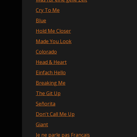
Cry To Me
Blue
Hold Me Closer
Made You Look
Colorado
Head & Heart
Einfach Hello
Breaking Me
The Git Up
Señorita
Don't Call Me Up
Giant
Je ne parle pas Francais