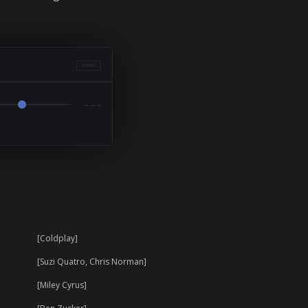
AUDIO
—:——
[Coldplay]
[Suzi Quatro, Chris Norman]
[Miley Cyrus]