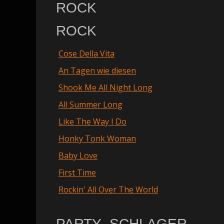
ROCK
ROCK
Cose Della Vita
An Tagen wie diesen
Shook Me All Night Long
All Summer Long
Like The Way I Do
Honky Tonk Woman
Baby Love
First Time
Rockin' All Over The World
PARTY_SCHLAGER