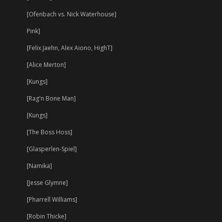
[Ofenbach vs. Nick Waterhouse]
Pink]
[Felix Jaehn, Alex Aiono, HighT]
[Alice Merton]
[Kungs]
[Rag'n Bone Man]
[Kungs]
[The Boss Hoss]
[Glasperlen-Spiel]
[Namika]
[Jesse Glymne]
[Pharrell Williams]
[Robin Thicke]