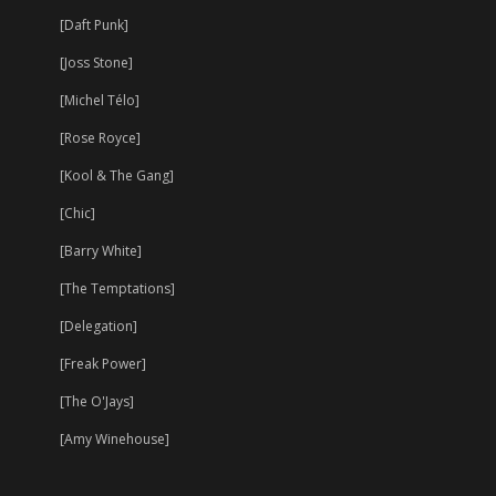
[Daft Punk]
[Joss Stone]
[Michel Télo]
[Rose Royce]
[Kool & The Gang]
[Chic]
[Barry White]
[The Temptations]
[Delegation]
[Freak Power]
[The O'Jays]
[Amy Winehouse]