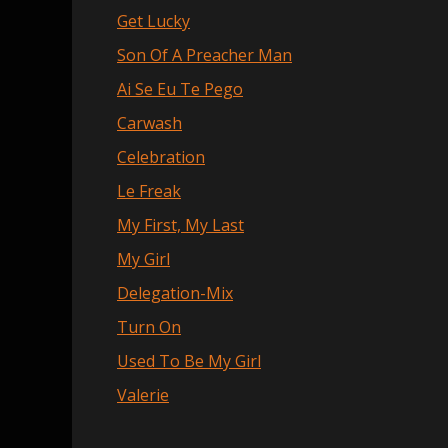
Get Lucky
Son Of A Preacher Man
Ai Se Eu Te Pego
Carwash
Celebration
Le Freak
My First, My Last
My Girl
Delegation-Mix
Turn On
Used To Be My Girl
Valerie