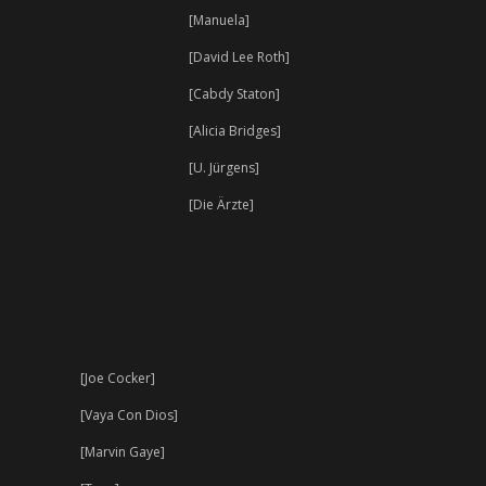
[Manuela]
[David Lee Roth]
[Cabdy Staton]
[Alicia Bridges]
[U. Jürgens]
[Die Ärzte]
[Joe Cocker]
[Vaya Con Dios]
[Marvin Gaye]