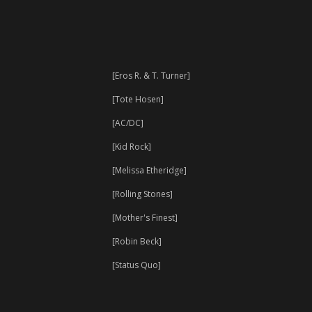
[Eros R. & T. Turner]
[Tote Hosen]
[AC/DC]
[Kid Rock]
[Melissa Etheridge]
[Rolling Stones]
[Mother's Finest]
[Robin Beck]
[Status Quo]