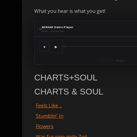
What you hear is what you get!
MIRAGE Demo Player
BEREIT – PLAY DRÜCKEN
▶
■
🔈
YouTube IFrame API ·
Original ↗
CHARTS+SOUL
CHARTS & SOUL
Feels Like ...
Stumblin' In
Flowers
Was für eine geile Zeit