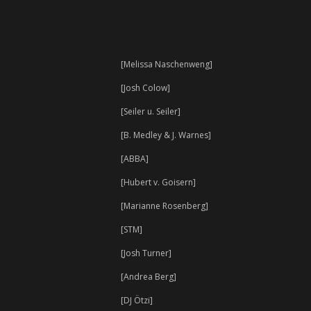
[Melissa Naschenweng]
[Josh Colow]
[Seiler u. Seiler]
[B. Medley & J. Warnes]
[ABBA]
[Hubert v. Goisern]
[Marianne Rosenberg]
[STM]
[Josh Turner]
[Andrea Berg]
[DJ Ötzi]