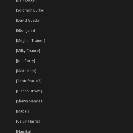
[Ben Zucker]
[Solomon Burke]
[David Guetta]
[Elton John]
[Meghan Trainor]
[Milky Chance]
[Joel Corry]
[Maite Kelly]
[Topic feat. A7]
[Blanco Brown]
[Shawn Mendes]
[Mabel]
[Calvin Harris]
[Namika]