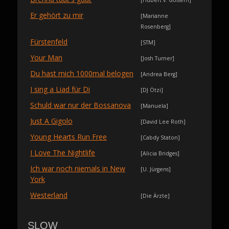
[Hubert v. Goisern]
Er gehört zu mir
[Marianne
Rosenberg]
Fürstenfeld
[STM]
Your Man
[Josh Turner]
Du hast mich 1000mal belogen
[Andrea Berg]
I sing a Liad für Di
[DJ Ötzi]
Schuld war nur der Bossanova
[Manuela]
Just A Gigolo
[David Lee Roth]
Young Hearts Run Free
[Cabdy Staton]
I Love The Nightlife
[Alicia Bridges]
Ich war noch niemals in New
[U. Jürgens]
York
Westerland
[Die Ärzte]
SLOW