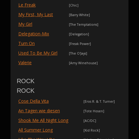
Le Freak
[Chic]
My First, My Last
[Barry White]
My Girl
[The Temptations]
Delegation-Mix
[Delegation]
Turn On
[Freak Power]
Used To Be My Girl
[The O'Jays]
Valerie
[Amy Winehouse]
ROCK
ROCK
Cose Della Vita
[Eros R. & T. Turner]
An Tagen wie diesen
[Tote Hosen]
Shook Me All Night Long
[AC/DC]
All Summer Long
[Kid Rock]