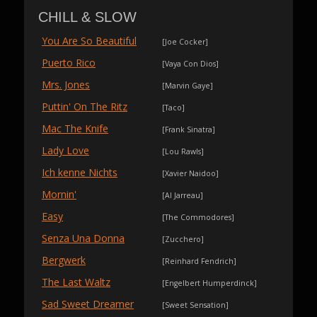
CHILL & SLOW
You Are So Beautiful
[Joe Cocker]
Puerto Rico
[Vaya Con Dios]
Mrs. Jones
[Marvin Gaye]
Puttin' On The Ritz
[Taco]
Mac The Knife
[Frank Sinatra]
Lady Love
[Lou Rawls]
Ich kenne Nichts
[Xavier Naidoo]
Mornin'
[Al Jarreau]
Easy
[The Commodores]
Senza Una Donna
[Zucchero]
Bergwerk
[Reinhard Fendrich]
The Last Waltz
[Engelbert Humperdinck]
Sad Sweet Dreamer
[Sweet Sensation]