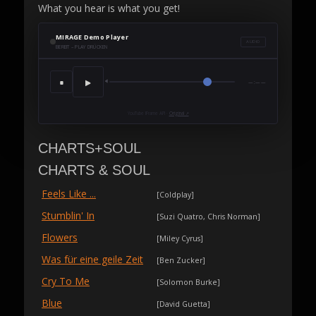
What you hear is what you get!
MIRAGE Demo Player
AUDIO
BEREIT – PLAY DRÜCKEN
▶
■
🔈
—:——
YouTube IFrame API ·
Original ↗
CHARTS+SOUL
CHARTS & SOUL
Feels Like ...
[Coldplay]
Stumblin' In
[Suzi Quatro, Chris Norman]
Flowers
[Miley Cyrus]
Was für eine geile Zeit
[Ben Zucker]
Cry To Me
[Solomon Burke]
Blue
[David Guetta]