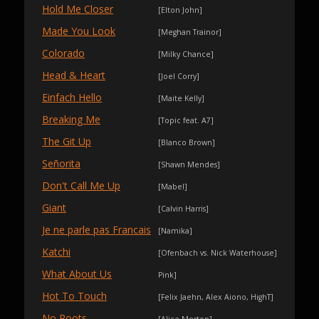
Hold Me Closer
[Elton John]
Made You Look
[Meghan Trainor]
Colorado
[Milky Chance]
Head & Heart
[Joel Corry]
Einfach Hello
[Maite Kelly]
Breaking Me
[Topic feat. A7]
The Git Up
[Blanco Brown]
Señorita
[Shawn Mendes]
Don't Call Me Up
[Mabel]
Giant
[Calvin Harris]
Je ne parle pas Francais
[Namika]
Katchi
[Ofenbach vs. Nick Waterhouse]
What About Us
Pink]
Hot To Touch
[Felix Jaehn, Alex Aiono, HighT]
No Roots