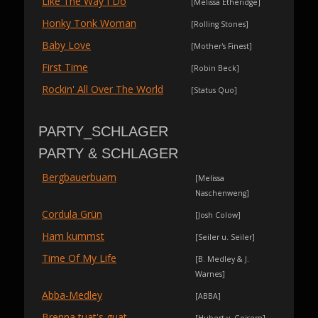
Like The Way I Do
[Melissa Etheridge]
Honky Tonk Woman
[Rolling Stones]
Baby Love
[Mother's Finest]
First Time
[Robin Beck]
Rockin' All Over The World
[Status Quo]
PARTY_SCHLAGER
PARTY & SCHLAGER
Bergbauerbuam
[Melissa
Naschenweng]
Cordula Grün
[Josh Colow]
Ham kummst
[Seiler u. Seiler]
Time Of My Life
[B. Medley & J.
Warnes]
Abba-Medley
[ABBA]
Brenna tuat's guat