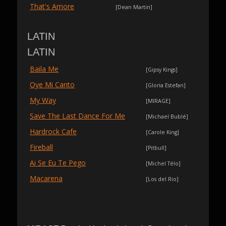
That's Amore
[Dean Martin]
LATIN
LATIN
Baila Me
[Gipsy Kings]
Oye Mi Canto
[Gloria Estefan]
My Way
[MIRAGE]
Save The Last Dance For Me
[Michael Bublé]
Hardrock Cafe
[Carole King]
Fireball
[Pitbull]
Ai Se Eu Te Pego
[Michel Télo]
Macarena
[Los del Rio]