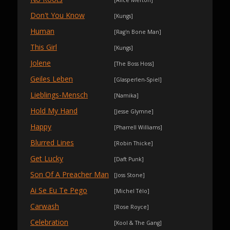
[Alice Merton]
Don't You Know
[Kungs]
Human
[Rag'n Bone Man]
This Girl
[Kungs]
Jolene
[The Boss Hoss]
Geiles Leben
[Glasperlen-Spiel]
Lieblings-Mensch
[Namika]
Hold My Hand
[Jesse Glymne]
Happy
[Pharrell Williams]
Blurred Lines
[Robin Thicke]
Get Lucky
[Daft Punk]
Son Of A Preacher Man
[Joss Stone]
Ai Se Eu Te Pego
[Michel Télo]
Carwash
[Rose Royce]
Celebration
[Kool & The Gang]