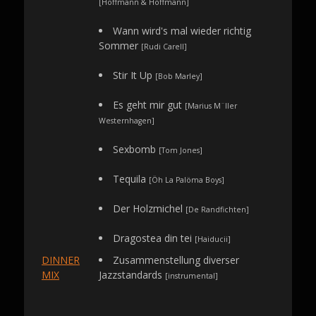
[Hoffmann & Hoffmann]
Wann wird's mal wieder richtig
Sommer
[Rudi Carell]
Stir It Up
[Bob Marley]
Es geht mir gut
[Marius M¨ller
Westernhagen]
Sexbomb
[Tom Jones]
Tequila
[Öh La Palöma Boys]
Der Holzmichel
[De Randfichten]
Dragostea din tei
[Haiducii]
DINNER
Zusammenstellung diverser
MIX
Jazzstandards
[instrumental]