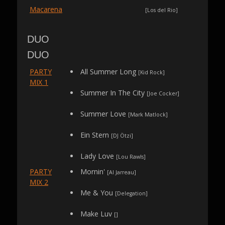
Macarena
[Los del Rio]
DUO
DUO
PARTY
All Summer Long
[Kid Rock]
MIX 1
Summer In The City
[Joe Cocker]
Summer Love
[Mark Matlock]
Ein Stern
[DJ Ötzi]
Lady Love
[Lou Rawls]
PARTY
Mornin'
[Al Jarreau]
MIX 2
Me & You
[Delegation]
Make Luv
[]