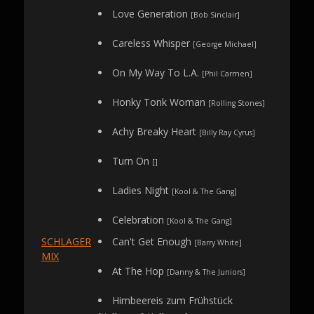
Love Generation
[Bob Sinclair]
Careless Whisper
[George Michael]
On My Way To L.A.
[Phil Carmen]
Honky Tonk Woman
[Rolling Stones]
Achy Breaky Heart
[Billy Ray Cyrus]
Turn On
[]
Ladies Night
[Kool & The Gang]
Celebration
[Kool & The Gang]
SCHLAGER
Can't Get Enough
[Barry White]
MIX
At The Hop
[Danny & The Juniors]
Himbeereis zum Frühstück