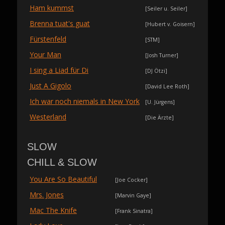
Ham kummst
[Seiler u. Seiler]
Brenna tuat's guat
[Hubert v. Goisern]
Fürstenfeld
[STM]
Your Man
[Josh Turner]
I sing a Liad für Di
[DJ Ötzi]
Just A Gigolo
[David Lee Roth]
Ich war noch niemals in New York
[U. Jürgens]
Westerland
[Die Ärzte]
SLOW
CHILL & SLOW
You Are So Beautiful
[Joe Cocker]
Mrs. Jones
[Marvin Gaye]
Mac The Knife
[Frank Sinatra]