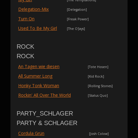
[The Temptations]
Delegation-Mix
[Delegation]
Turn On
[Freak Power]
Used To Be My Girl
[The O'Jays]
ROCK
ROCK
An Tagen wie diesen
[Tote Hosen]
All Summer Long
[Kid Rock]
Honky Tonk Woman
[Rolling Stones]
Rockin' All Over The World
[Status Quo]
PARTY_SCHLAGER
PARTY & SCHLAGER
Cordula Grün
[Josh Colow]