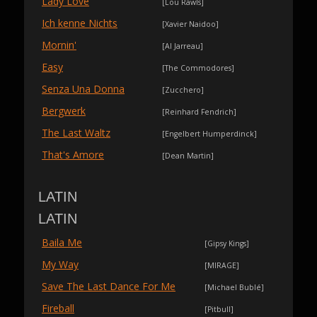
Lady Love
[Lou Rawls]
Ich kenne Nichts
[Xavier Naidoo]
Mornin'
[Al Jarreau]
Easy
[The Commodores]
Senza Una Donna
[Zucchero]
Bergwerk
[Reinhard Fendrich]
The Last Waltz
[Engelbert Humperdinck]
That's Amore
[Dean Martin]
LATIN
LATIN
Baila Me
[Gipsy Kings]
My Way
[MIRAGE]
Save The Last Dance For Me
[Michael Bublé]
Fireball
[Pitbull]