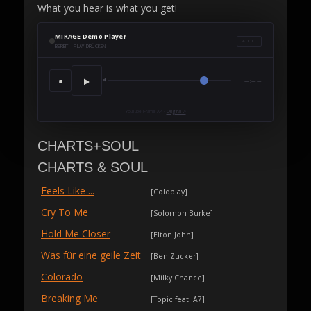
What you hear is what you get!
MIRAGE Demo Player
AUDIO
BEREIT – PLAY DRÜCKEN
▶
■
🔈
—:——
YouTube IFrame API ·
Original ↗
CHARTS+SOUL
CHARTS & SOUL
Feels Like ...
[Coldplay]
Cry To Me
[Solomon Burke]
Hold Me Closer
[Elton John]
Was für eine geile Zeit
[Ben Zucker]
Colorado
[Milky Chance]
Breaking Me
[Topic feat. A7]