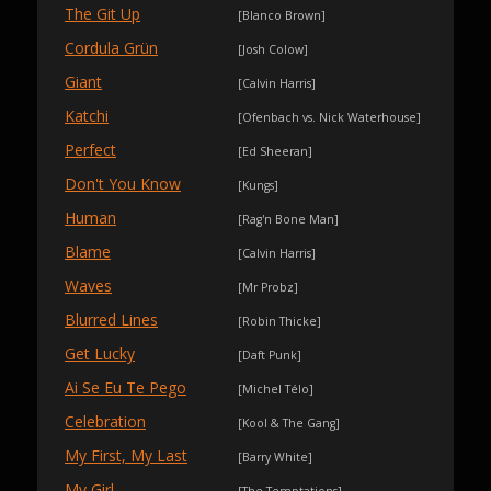
The Git Up
[Blanco Brown]
Cordula Grün
[Josh Colow]
Giant
[Calvin Harris]
Katchi
[Ofenbach vs. Nick Waterhouse]
Perfect
[Ed Sheeran]
Don't You Know
[Kungs]
Human
[Rag'n Bone Man]
Blame
[Calvin Harris]
Waves
[Mr Probz]
Blurred Lines
[Robin Thicke]
Get Lucky
[Daft Punk]
Ai Se Eu Te Pego
[Michel Télo]
Celebration
[Kool & The Gang]
My First, My Last
[Barry White]
My Girl